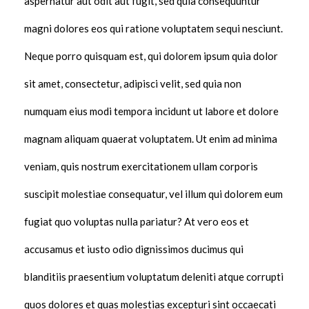
aspernatur aut odit aut fugit, sed quia consequuntur
magni dolores eos qui ratione voluptatem sequi nesciunt.
Neque porro quisquam est, qui dolorem ipsum quia dolor
sit amet, consectetur, adipisci velit, sed quia non
numquam eius modi tempora incidunt ut labore et dolore
magnam aliquam quaerat voluptatem. Ut enim ad minima
veniam, quis nostrum exercitationem ullam corporis
suscipit molestiae consequatur, vel illum qui dolorem eum
fugiat quo voluptas nulla pariatur? At vero eos et
accusamus et iusto odio dignissimos ducimus qui
blanditiis praesentium voluptatum deleniti atque corrupti
quos dolores et quas molestias excepturi sint occaecati